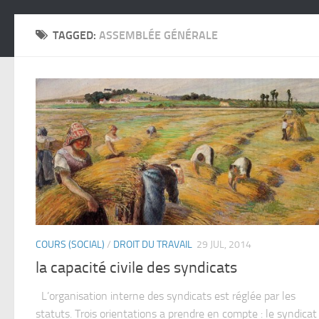
TAGGED:
ASSEMBLÉE GÉNÉRALE
COURS (SOCIAL)
/
DROIT DU TRAVAIL
29 JUL, 2014
la capacité civile des syndicats
L’organisation interne des syndicats est réglée par les
statuts. Trois orientations a prendre en compte : le syndicat