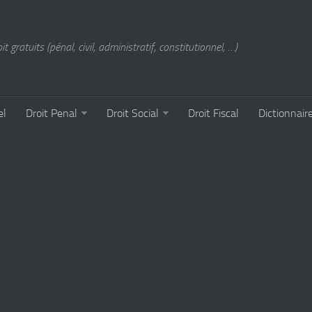
t gratuits (pénal, civil, administratif, constitutionnel, …)
el
Droit Penal
Droit Social
Droit Fiscal
Dictionnair