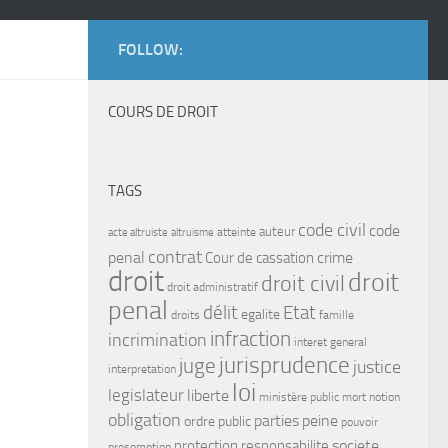
FOLLOW:
COURS DE DROIT
TAGS
code civil
code
auteur
atteinte
acte altruiste
altruisme
contrat
penal
crime
Cour de cassation
droit
droit
droit civil
droit administratif
penal
délit
Etat
egalite
droits
famille
infraction
incrimination
interet general
jurisprudence
juge
justice
interpretation
loi
legislateur
liberte
ministère public
mort
notion
obligation
parties
peine
ordre public
pouvoir
protection
responsabilite
societe
presomption