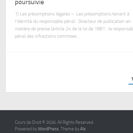
poursuivie
1) Les présomptions légales – Les présomptions tenant à
l’identité du responsable pénal : Directeur de publication en
matière de presse (article 24 de la loi de 1881 : le responsa
pénal des infractions commises...
Cours de Droit © 2026. All Rights Reserved.
Powered by
WordPress
. Theme by
Alx
.