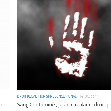
DROIT PENAL
/
JURISPRUDENCE (PENAL)
14 JUN, 2011
nne
Sang Contaminé , justice malade, droit p