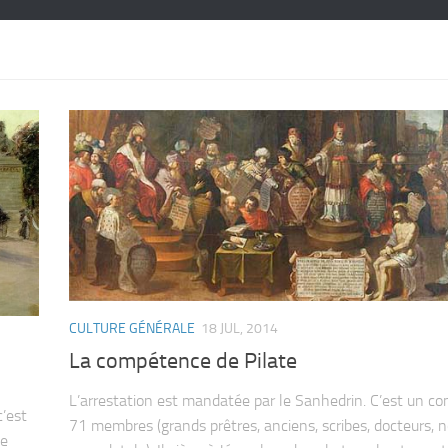
CULTURE GÉNÉRALE
18 JUL, 2014
La compétence de Pilate
L’arrestation est mandatée par le Sanhedrin. C’est un con
c’est
71 membres (grands prêtres, anciens, scribes, docteurs, 
se