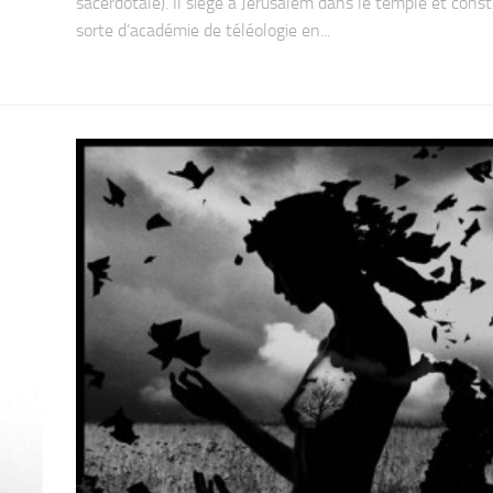
sacerdotale). Il siège à Jérusalem dans le temple et cons
sorte d’académie de téléologie en...