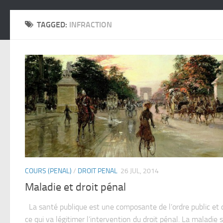
TAGGED:
INFRACTION
COURS (PENAL)
/
DROIT PENAL
26 JUL, 2014
Maladie et droit pénal
La santé publique est une composante de l’ordre public et 
ce qui va légitimer l’intervention du droit pénal. La maladie 