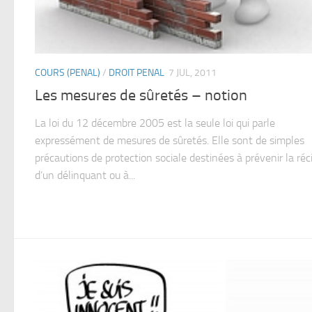
COURS (PENAL)
/
DROIT PENAL
7 JUL, 2011
Les mesures de sûretés – notion
La loi du 12 décembre 2005 est la seule loi qui parle
expressément de mesures de sûretés. Elle sont de simples
précautions de protection sociale destinées à prévenir la réc
d’un délinquant ou à...