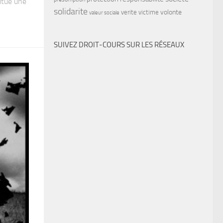
titue une
solidarite
volonte
verite
victime
valeur sociale
SUIVEZ DROIT-COURS SUR LES RÉSEAUX