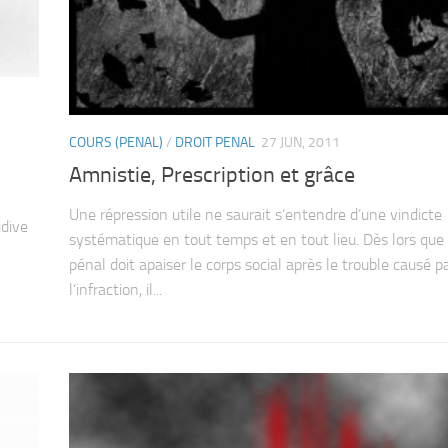
COURS (PENAL)
/
DROIT PENAL
27 JUN, 2011
Amnistie, Prescription et grâce
Une répression utile ne saurait s’entendre d’une vindicte
idive
systématique en tout temps et en tout lieu. Dès lors que 
pénal doit apaiser le corps social après le trouble causé p
l’infraction, il...