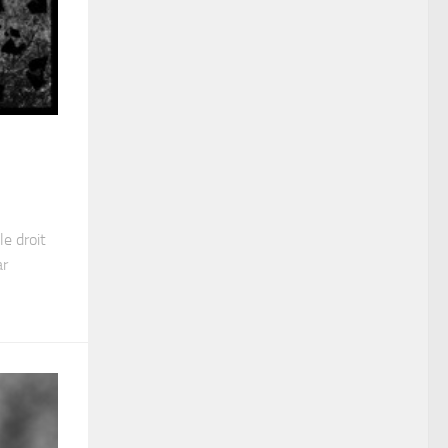
le droit
ar