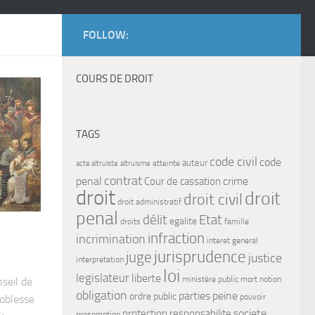
FOLLOW:
COURS DE DROIT
TAGS
code civil
code
auteur
atteinte
acte altruiste
altruisme
contrat
penal
crime
Cour de cassation
droit
droit
droit civil
droit administratif
penal
délit
Etat
egalite
droits
famille
infraction
incrimination
interet general
jurisprudence
juge
justice
interpretation
loi
legislateur
liberte
ministère public
mort
notion
seil de
obligation
parties
peine
ordre public
pouvoir
noblesse
protection
responsabilite
societe
presomption