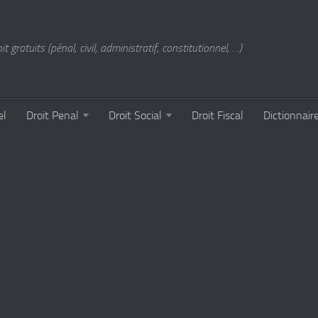
t gratuits (pénal, civil, administratif, constitutionnel, …)
el
Droit Penal
Droit Social
Droit Fiscal
Dictionnair