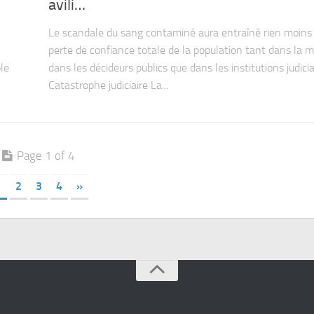
avili…
Le scandale du sang contaminé aura entraîné rien moins
perte de confiance totale de la population tant dans la 
ble
dans les décideurs publics que dans les institutions judiciai
Catastrophe judiciaire La...
Page 1 of 4
1
2
3
4
»