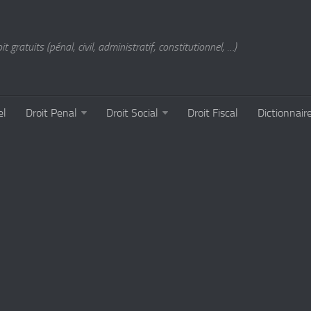
t gratuits (pénal, civil, administratif, constitutionnel, …)
el
Droit Penal
Droit Social
Droit Fiscal
Dictionnair