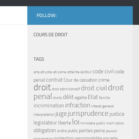
FOLLOW:
COURS DE DROIT
TAGS
code civil
code
auteur
atteinte
acte altruiste
altruisme
contrat
penal
crime
Cour de cassation
droit
droit
droit civil
droit administratif
penal
délit
Etat
egalite
droits
famille
infraction
incrimination
interet general
jurisprudence
juge
justice
interpretation
loi
legislateur
liberte
ministère public
mort
notion
obligation
parties
peine
ordre public
pouvoir
protection
responsabilite
societe
presomption