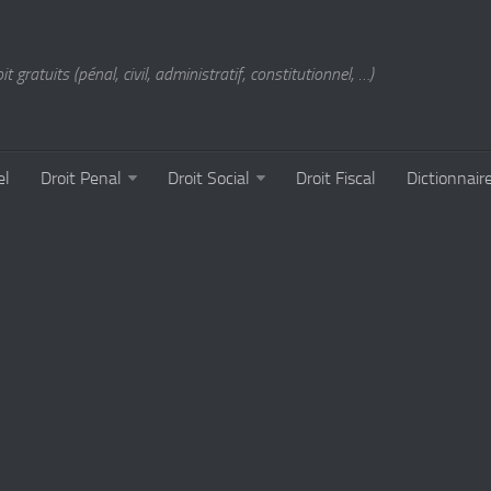
t gratuits (pénal, civil, administratif, constitutionnel, …)
el
Droit Penal
Droit Social
Droit Fiscal
Dictionnair