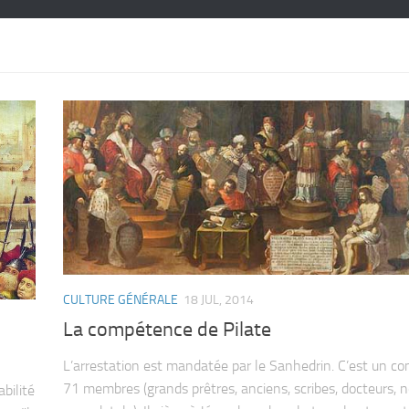
CULTURE GÉNÉRALE
18 JUL, 2014
La compétence de Pilate
L’arrestation est mandatée par le Sanhedrin. C’est un con
71 membres (grands prêtres, anciens, scribes, docteurs, 
bilité