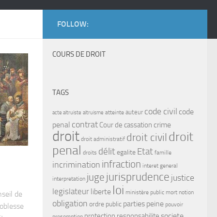
FOLLOW:
COURS DE DROIT
TAGS
code civil
code
auteur
atteinte
acte altruiste
altruisme
contrat
penal
crime
Cour de cassation
droit
droit
droit civil
droit administratif
penal
délit
Etat
egalite
droits
famille
infraction
incrimination
interet general
jurisprudence
juge
justice
interpretation
loi
legislateur
liberte
ministère public
mort
notion
seil de
obligation
parties
peine
ordre public
pouvoir
noblesse
protection
responsabilite
societe
presomption