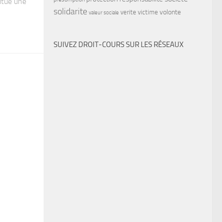
titue une
solidarite
volonte
verite
victime
valeur sociale
SUIVEZ DROIT-COURS SUR LES RÉSEAUX