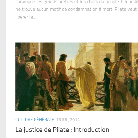
convoque les grands prêtres et les chefs du peuple. Il leur dit
ne trouve aucun motif de condamnation à mort. Pilate veut
libérer le...
CULTURE GÉNÉRALE
16 JUL, 2014
La justice de Pilate : Introduction