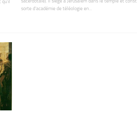
sacerdotale). Il siège à Jérusalem dans le temple et cons
 qu’il
sorte d’académie de téléologie en...