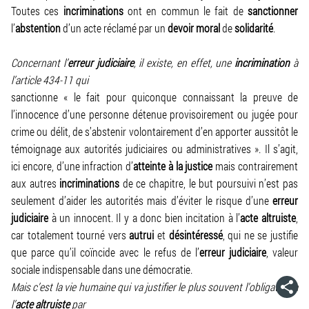
Toutes ces
incriminations
ont en commun le fait de
sanctionner
l’
abstention
d’un acte réclamé par un
devoir
moral
de
solidarité
.
Concernant l’
erreur judiciaire
, il existe, en effet, une
incrimination
à
l’article 434-11 qui
sanctionne « le fait pour quiconque connaissant la preuve de
l’innocence d’une personne détenue provisoirement ou jugée pour
crime ou délit, de s’abstenir volontairement d’en apporter aussitôt le
témoignage aux autorités judiciaires ou administratives ». Il s’agit,
ici encore, d’une infraction d’
atteinte à la justice
mais contrairement
aux autres
incriminations
de ce chapitre, le but poursuivi n’est pas
seulement d’aider les autorités mais d’éviter le risque d’une
erreur
judiciaire
à un innocent. Il y a donc bien incitation à l’
acte altruiste
,
car totalement tourné vers
autrui
et
désintéressé
, qui ne se justifie
que parce qu’il coïncide avec le refus de l’
erreur judiciaire
, valeur
sociale indispensable dans une démocratie.
Mais c’est la vie humaine qui va justifier le plus souvent l’obligation à
l’
acte altruiste
par