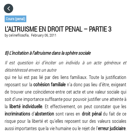
HOME
Cours (penal)
L’ALTRUISME EN DROIT PENAL – PARTIE 3
CATEGORIES
by
celinefilosofia,
February 06, 2011
GO TO
B) L’incitation à l’altruisme dans la sphère sociale
Il est question ici d’inciter un individu à un acte généreux et
VISIT WEBSITE
désintéressé envers un autre
qui ne lui est pas lié par des liens familiaux. Toute la justification
reposant sur la
cohésion
familiale
n’a donc pas lieu d’être, exigeant
de trouver une coïncidence entre cet acte et une valeur sociale qui
soit d’une importance suffisante pour pouvoir justifier une atteinte à
la
liberté individuelle
. Et effectivement, on peut constater que les
incriminations
d’
abstention
sont rares en
droit pénal
du fait de ce
risque pour la liberté et qu’elles reposent sur des valeurs sociales
aussi importantes que la vie humaine ou le rejet de l’
erreur judiciaire
.